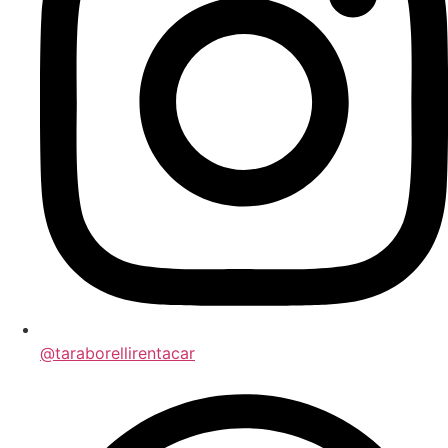
@taraborellirentacar